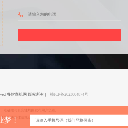
Reserved 餐饮商机网 版权所有 |
赣ICP备2023004874号
性、准确性与真实性均由发布用户负责。
格遵循相关法律法规及内容审核机制，如您发现有侵权内容和任何违法信息，请联系我
业梦！