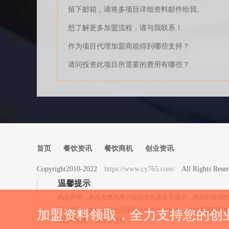
留下邮箱，请将多项目详细资料邮件给我。
想了解更多加盟流程，请与我联系！
作为项目代理加盟商能得到哪些支持？
请问投资此项目所需要的费用有哪些？
首页
餐饮资讯
餐饮商机
创业资讯
Copyright2010-2022
https://www.cy765.com/
All Rights 
温馨提示
内容声明：本站免费为用户提供信息发布与展示，内容的合法
权益声明：本站所有的品牌信息均由用户发布，餐饮商机网严
加盟资料领取，全力支持您的创
加盟有风险，投资需谨慎；