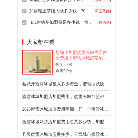
加盟霸王茶姬大概多少钱，2024霸王茶姬加盟费明细表
19
[霸王茶姬]
kfc肯德基加盟费是多少钱，肯德基加盟费用大概多少钱以及加盟条件
20
[肯德基]
大家都在看
想知道加盟蜜雪冰城需要多
少费用？蜜雪冰城奶茶加盟
的详细成本包括加盟费、设
热度：880
备物料、租金装修及运营资
查看详情
金。本文全面解析蜜雪冰城
加盟费用需求，一线城市总
县城开蜜雪冰城投入多少资金，蜜雪冰城饮品加盟一般需多少钱
投入约40-60万，中小城市25-
35万。提供实用的投资规划
蜜雪冰城加盟店加盟费用，蜜雪冰城加盟都需要哪些费用和费用
和资金预算建议，助你规避
创业风险。
2025蜜雪冰城加盟费用明细，开一个蜜雪冰城店大概要多少钱
蜜雪冰城奶茶店加盟费用总共多少钱，加盟一家蜜雪冰城一般需要多少资金
县级蜜雪冰城加盟费多少，三线城市蜜雪冰城加盟费