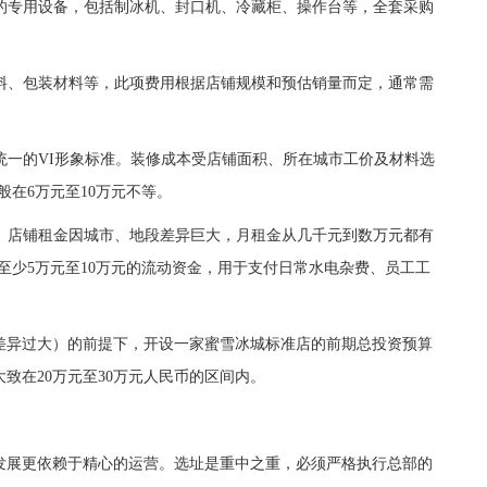
的专用设备，包括制冰机、封口机、冷藏柜、操作台等，全套采购
料、包装材料等，此项费用根据店铺规模和预估销量而定，通常需
统一的VI形象标准。装修成本受店铺面积、所在城市工价及材料选
般在6万元至10万元不等。
。店铺租金因城市、地段差异巨大，月租金从几千元到数万元都有
留至少5万元至10万元的流动资金，用于支付日常水电杂费、员工工
异过大）的前提下，开设一家蜜雪冰城标准店的前期总投资预算
致在20万元至30万元人民币的区间内。
展更依赖于精心的运营。选址是重中之重，必须严格执行总部的