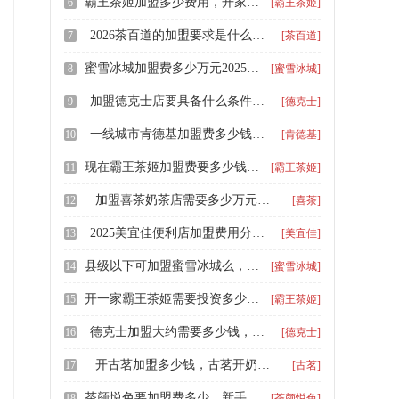
霸王茶姬加盟多少费用，开家霸王茶姬茶饮店加盟多少钱左右
6
[霸王茶姬]
2026茶百道的加盟要求是什么呢，茶百道加盟的主要费用
7
[茶百道]
蜜雪冰城加盟费多少万元2025，蜜雪冰城加盟条件和费用有哪些呢
8
[蜜雪冰城]
加盟德克士店要具备什么条件，德克士汉堡加盟大约需要多少钱
9
[德克士]
一线城市肯德基加盟费多少钱，肯德基怎么加盟需要多少钱
10
[肯德基]
现在霸王茶姬加盟费要多少钱，一般开霸王茶姬奶茶店要多少钱
11
[霸王茶姬]
加盟喜茶奶茶店需要多少万元，喜茶奶茶店加盟条件有哪些
12
[喜茶]
2025美宜佳便利店加盟费用分析，开家美宜佳加盟条件明细介绍
13
[美宜佳]
县级以下可加盟蜜雪冰城么，2026投资蜜雪冰城需要多少钱
14
[蜜雪冰城]
开一家霸王茶姬需要投资多少，2026霸王茶姬申请加盟需要多长时间
15
[霸王茶姬]
德克士加盟大约需要多少钱，德克士汉堡店加盟费是多少
16
[德克士]
开古茗加盟多少钱，古茗开奶茶店加盟多少钱
17
[古茗]
茶颜悦色要加盟费多少，新手加盟茶颜悦色加盟大约要多少钱
18
[茶颜悦色]