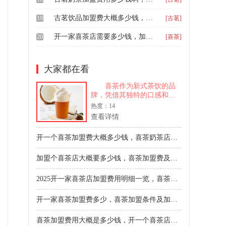
古茗饮品加盟费大概多少钱，古茗奶茶怎样加盟店的
19
[古茗]
开一家喜茶店需要多少钱，加盟喜茶要多少钱有什么条件
20
[喜茶]
大家都在看
喜茶作为新式茶饮的品
牌，凭借其独特的口感和创
新的产品理念深受消费者喜
热度：14
爱。从经典的多肉葡萄到每
查看详情
一季的限定新品，每一款饮
品都承载着对品质的追求。
开一个喜茶加盟费大概多少钱，喜茶奶茶店现在加盟多少钱
让我们来看看，喜茶2025年
加盟费包含哪些项目，喜茶
加盟个喜茶店大概要多少钱，喜茶加盟费及加盟条件
店铺加盟投资要多少钱
呀。 喜茶2025年加盟费
包含哪些项目 喜茶的加
2025开一家喜茶店加盟费用明细一览，喜茶饮品加盟费用一共要多少钱
盟费用大约28万元起，具体
情况如下： 1.加盟费：会
开一家喜茶加盟费多少，喜茶加盟条件及加盟费用
根据所在城市和店铺规模有
所差异，金额在5万到10万元
喜茶加盟费用大概是多少钱，开一个喜茶店一共要多少钱
之间。 2.保证金：一般