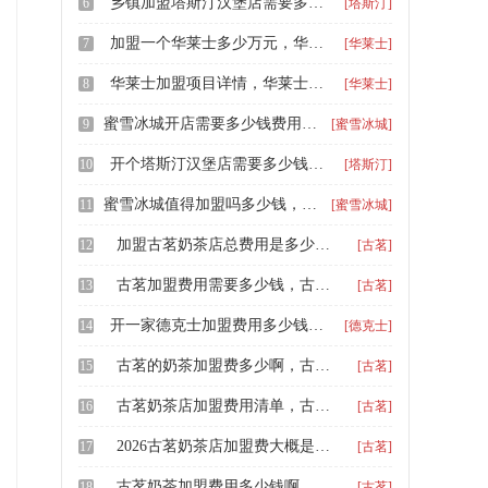
乡镇加盟塔斯汀汉堡店需要多少钱，塔斯汀加盟费用和条件标准
6
[塔斯汀]
加盟一个华莱士多少万元，华莱士加盟需要多少资金呀
7
[华莱士]
华莱士加盟项目详情，华莱士全鸡汉堡加盟流程
8
[华莱士]
蜜雪冰城开店需要多少钱费用，蜜雪冰城冰城加盟费多少
9
[蜜雪冰城]
开个塔斯汀汉堡店需要多少钱，2026年塔斯汀加盟总费用多少钱
10
[塔斯汀]
蜜雪冰城值得加盟吗多少钱，加盟个蜜雪冰城需要多少
11
[蜜雪冰城]
加盟古茗奶茶店总费用是多少钱，古茗茶饮品牌加盟费用多少万元
12
[古茗]
古茗加盟费用需要多少钱，古茗加盟店需要多少钱才能开
13
[古茗]
开一家德克士加盟费用多少钱，一家德克士加盟店最少投资
14
[德克士]
古茗的奶茶加盟费多少啊，古茗加盟开店大概需要多少钱
15
[古茗]
古茗奶茶店加盟费用清单，古茗奶茶如何加盟多少钱啊
16
[古茗]
2026古茗奶茶店加盟费大概是多少，古茗奶茶（2026年）加盟费需要多少有什么要求条件
17
[古茗]
古茗奶茶加盟费用多少钱啊，加盟古茗条件及费用多少钱
18
[古茗]