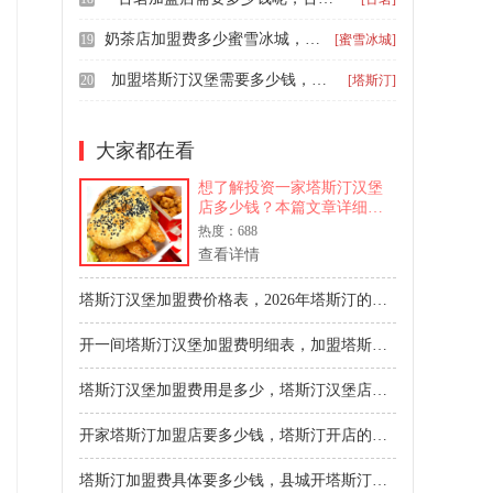
奶茶店加盟费多少蜜雪冰城，加盟蜜雪冰城大概多少钱
19
[蜜雪冰城]
加盟塔斯汀汉堡需要多少钱，塔斯汀汉堡加盟费多少钱
20
[塔斯汀]
大家都在看
想了解投资一家塔斯汀汉堡
店多少钱？本篇文章详细解
析加盟费、装修、设备、人
热度：688
员等真实成本，总费用在40
查看详情
万到65万元之间。提供具体
费用拆解，帮助创业者规划
塔斯汀汉堡加盟费价格表，2026年塔斯汀的加盟费多少钱啊
预算，避免资金陷阱。
开一间塔斯汀汉堡加盟费明细表，加盟塔斯汀一共需要多少钱
塔斯汀汉堡加盟费用是多少，塔斯汀汉堡店加盟费用详细明细表
开家塔斯汀加盟店要多少钱，塔斯汀开店的加盟费用
塔斯汀加盟费具体要多少钱，县城开塔斯汀加盟费多少钱