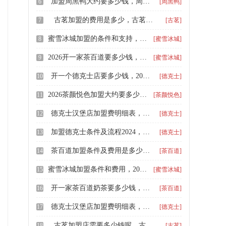
加盟周黑鸭大约要多少钱，周黑鸭加盟费用大概多少
6
[周黑鸭]
古茗加盟的费用是多少，古茗奶茶店大概需要多少钱
7
[古茗]
蜜雪冰城加盟的条件和支持，蜜雪冰城加盟店面要求多大
8
[蜜雪冰城]
2026开一家茶百道要多少钱，茶百道饮品店加盟费用一共多少钱
9
[蜜雪冰城]
开一个德克士店要多少钱，2026德克士汉堡店加盟多少费用
10
[德克士]
2026茶颜悦色加盟大约要多少钱，茶颜悦色的加盟优势在哪里
11
[茶颜悦色]
德克士汉堡店加盟费明细表，德克士如何加盟一家店
12
[德克士]
加盟德克士条件及流程2024，德克士汉堡加盟费用标准
13
[德克士]
茶百道加盟条件及费用是多少，2026茶百道加盟需要注意的事项
14
[茶百道]
蜜雪冰城加盟条件和费用，2024蜜雪冰城加盟费要多少
15
[蜜雪冰城]
开一家茶百道奶茶要多少钱，加盟茶百道奶茶店需要多少钱
16
[茶百道]
德克士汉堡店加盟费明细表，加盟德克士需要多少资金
17
[德克士]
古茗加盟店需要多少钱呢，古茗加盟需要什么条件
18
[古茗]