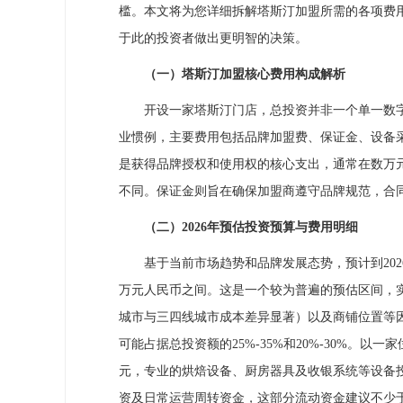
槛。本文将为您详细拆解塔斯汀加盟所需的各项费
于此的投资者做出更明智的决策。
（一）塔斯汀加盟核心费用构成解析
开设一家塔斯汀门店，总投资并非一个单一数字
业惯例，主要费用包括品牌加盟费、保证金、设备
是获得品牌授权和使用权的核心支出，通常在数万
不同。保证金则旨在确保加盟商遵守品牌规范，合
（二）2026年预估投资预算与费用明细
基于当前市场趋势和品牌发展态势，预计到2026
万元人民币之间。这是一个较为普遍的预估区间，实
城市与三四线城市成本差异显著）以及商铺位置等
可能占据总投资额的25%-35%和20%-30%。以
元，专业的烘焙设备、厨房器具及收银系统等设备投入
资及日常运营周转资金，这部分流动资金建议不少于