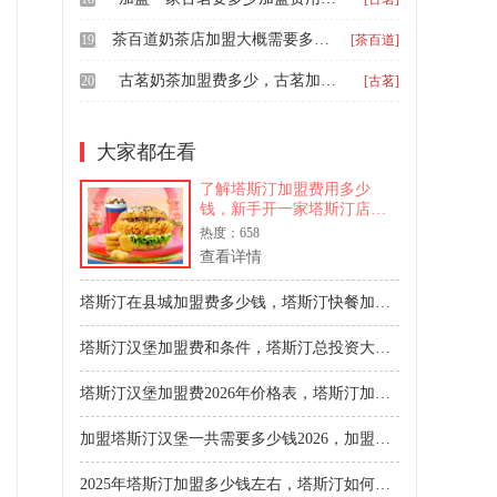
茶百道奶茶店加盟大概需要多少钱，加盟一家茶百道饮品店需要多少钱
19
[茶百道]
古茗奶茶加盟费多少，古茗加盟费用及条件2024
20
[古茗]
大家都在看
了解塔斯汀加盟费用多少
钱，新手开一家塔斯汀店需
要准备哪些成本。本文详细
热度：658
解析加盟费、装修设备、首
查看详情
批物料及人工房租等投入，
提供真实费用参考与开店建
塔斯汀在县城加盟费多少钱，塔斯汀快餐加盟总费用多少钱啊
议，助你合理规划创业预
算。
塔斯汀汉堡加盟费和条件，塔斯汀总投资大概是多少钱
塔斯汀汉堡加盟费2026年价格表，塔斯汀加盟步骤分几步呀
加盟塔斯汀汉堡一共需要多少钱2026，加盟塔斯汀条件与流程
2025年塔斯汀加盟多少钱左右，塔斯汀如何加盟有什么条件