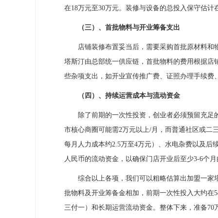
在18万元至30万元。装修与设备的总投入保守估计在
（三）、首批物料与开业筹备支出
店铺装修布置妥当后，需要采购首批原材料和物
塔斯汀由总部统一供应链，首批物料的费用根据店铺
些杂项支出，如开业宣传推广费、证照办理手续费、
（四）、持续运营成本与流动资金
除了前期的一次性投资，创业者必须预留充足的
市核心商圈可能需2万元以上/月，而普通社区或二三线
每月人力成本约2.5万至4万元）、水电杂费以及后
人民币的流动资金，以确保门店开业后至少3-6个
综合以上各项，我们可以粗略估算出加盟一家塔
批物料及开业筹备金相加，前期一次性投入大约在5
三付一）和长期运营流动资金。整体下来，准备70