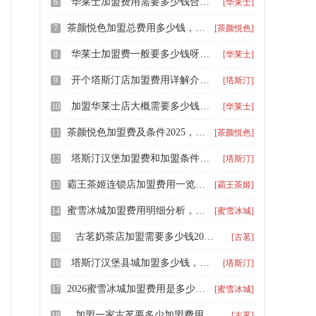
华莱士加盟费用需要多少钱合适，华莱士全鸡汉堡加盟费条件和费用
6
[华莱士]
茶颜悦色加盟总费用多少钱，2026茶颜悦色怎么加盟
7
[茶颜悦色]
华莱士加盟费一般要多少钱呀，开华莱士加盟店多少钱
8
[华莱士]
开个塔斯汀店加盟费用详解介绍，塔斯汀餐饮店加盟流程及费用是什么
9
[塔斯汀]
加盟华莱士店大概需要多少钱，华莱士加盟大概需要多少钱
10
[华莱士]
茶颜悦色加盟费及条件2025，茶颜悦色加盟费需要多少钱
11
[茶颜悦色]
塔斯汀汉堡加盟费和加盟条件，塔斯汀汉堡加盟大概需要多少钱
12
[塔斯汀]
霸王茶姬连锁店加盟费用一览，霸王茶姬品牌加盟费明细表2026
13
[霸王茶姬]
蜜雪冰城加盟费用明细分析，加盟一家蜜雪冰城店需要多少万元
14
[蜜雪冰城]
古茗奶茶店加盟需要多少钱2026，古茗品牌加盟有哪些优势
15
[古茗]
塔斯汀汉堡县城加盟多少钱，塔斯汀加盟条件是什么样的
16
[塔斯汀]
2026蜜雪冰城加盟费用是多少，蜜雪冰城可以在乡镇加盟么
17
[蜜雪冰城]
加盟一家古茗要多少加盟费用呢，古茗加盟一家奶茶店费用
18
[古茗]