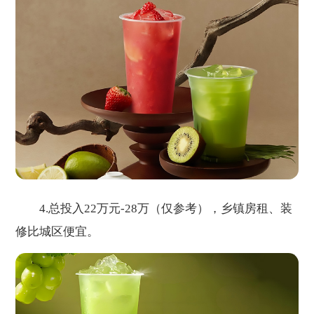
4.总投入22万元-28万（仅参考），乡镇房租、装
修比城区便宜。