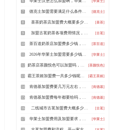
华莱士汉堡怎么加盟啊，华莱士汉堡炸鸡怎么加盟
6
[华莱士]
德克士加盟需要满足什么条件，德克士汉堡加盟费用要多少
7
[德克士]
喜茶奶茶店加盟费大概要多少，喜茶饮品加盟费用标准及条件
8
[喜茶]
加盟古茗奶茶各项费用情况，如何加盟一家古茗奶茶店
9
[古茗]
茶百道奶茶店加盟费多少钱，开一家茶百道奶茶要多少钱
10
[茶百道]
2026年华莱士加盟需要多少钱，华莱士汉堡加盟餐饮的优势是什么
11
[华莱士]
奶茶店茶颜悦色可以加盟吗，茶颜悦色加盟店需要哪些条件
12
[茶颜悦色]
霸王茶姬加盟费一共多少钱呢，县城加盟霸王茶姬大概多少钱
13
[霸王茶姬]
肯德基加盟费要几万元左右，小县城肯德基加盟费多少万元
14
[肯德基]
肯德基加盟费每年都要给吗，县城可以加盟肯德基多少钱
15
[肯德基]
二线城市古茗加盟费大概多少万元，古茗的加盟条件及费用是多少钱
16
[古茗]
华莱士加盟费用及加盟要求，加盟一家华莱士需要多少钱啊
17
[华莱士]
古茗加盟费和流程，开一家古茗是多少钱
18
[古茗]