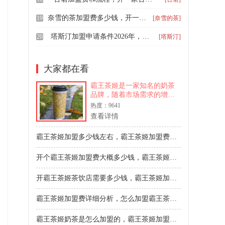
奈雪的茶加盟费多少钱，开一家奈雪的茶加盟店多少钱
19
[奈雪的茶]
塔斯汀加盟申请条件2026年，开一间塔斯汀需要什么加盟条件
20
[塔斯汀]
大家都在看
霸王茶姬是一家知名的奶茶
品牌，随着市场需求的增
长，越来越多的创业者选择
热度：9641
加盟霸王茶姬来开设奶茶
查看详情
店。随着霸王茶姬的门店遍
布大街小巷，其加盟费用也
霸王茶姬加盟多少钱左右，霸王茶姬加盟费明细表2024
成为了众多投资者关注的焦
点。想要加盟这个热门品
开个霸王茶姬加盟费大概多少钱，霸王茶姬加盟多少钱
牌，那么接
开霸王茶姬茶饮店需要多少钱，霸王茶姬加盟费用及开店条件要求
霸王茶姬加盟费详细分析，怎么加盟霸王茶姬茶饮店
霸王茶姬奶茶是怎么加盟的，霸王茶姬加盟多少钱可以开店