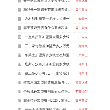
开一家冰城蜜雪店要多少钱，加盟蜜雪冰城大概需要多少钱
6
[蜜雪冰城]
2026开一家霸王茶姬加盟费多少钱，霸王茶姬怎么加盟多少钱
7
[霸王茶姬]
农村加盟华莱士怎样，加盟一间华莱士多少钱啊
8
[华莱士]
霸王茶姬开店有什么要求和条件，县城加盟霸王茶姬大概多少钱
9
[霸王茶姬]
一点点奶茶加盟费大概多少钱，开—点点加盟店需要多少钱
10
[一点点]
开一家肯德基加盟费多少万元，肯德基加盟一家店多少钱
11
[肯德基]
华莱士加盟费多少钱怎么加盟，开一家华莱士加盟费
12
[华莱士]
塔斯汀汉堡开店加盟费多少钱，开一家塔斯汀汉堡大概多少钱
13
[塔斯汀]
镇上多少万可以开一家塔斯汀，开一家塔斯汀的加盟条件分析
14
[塔斯汀]
蜜雪冰城加盟的费用及条件，蜜雪冰城加盟什么意思
15
[蜜雪冰城]
茶颜悦色加盟费明细表及条件，茶颜悦色奶茶店是怎么加盟的
16
[茶颜悦色]
霸王茶姬加盟费用2025，霸王茶姬加盟条件分析
17
[霸王茶姬]
开一个肯德基加盟店多少钱，肯德基加盟费用大概多少钱
18
[肯德基]