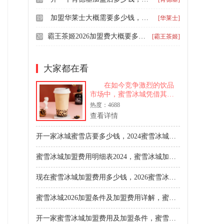
加盟华莱士大概需要多少钱，县城开家华莱士需要多少钱
19
[华莱士]
霸王茶姬2026加盟费大概要多少钱，加盟霸王茶姬店需要什么条件
20
[霸王茶姬]
大家都在看
在如今竞争激烈的饮品
市场中，蜜雪冰城凭借其独
特的品牌魅力和丰富的产品
热度：4688
种类脱颖而出，成为众多消
查看详情
费者的选择。无论是炎热的
夏日还是寒冷的冬日，蜜雪
开一家冰城蜜雪店要多少钱，2024蜜雪冰城加盟条件和费用
冰城总能以一杯杯美味的饮
品满足大众的味蕾。那么，
蜜雪冰城加盟费用明细表2024，蜜雪冰城加盟费多少钱可以加盟
接下来我
现在蜜雪冰城加盟费用多少钱，2026蜜雪冰城奶茶加盟详细要求
蜜雪冰城2026加盟条件及加盟费用详解，蜜雪冰城加盟费怎么算多少钱
开一家蜜雪冰城加盟费用及加盟条件，蜜雪冰城加盟费用是多少县城