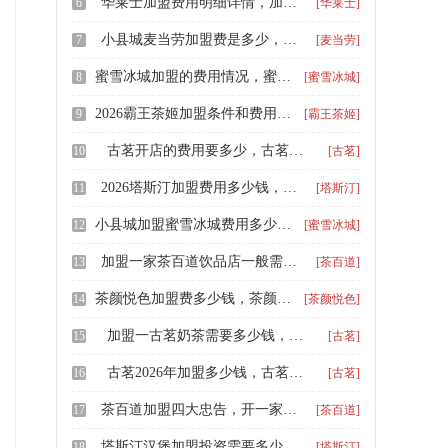
华莱士加盟费用明细详情，加盟华莱士有什么要求及条件
6
[华莱士]
小县城麦当劳加盟费是多少，加盟一家麦当劳需要什么条件
7
[麦当劳]
蜜雪冰城加盟的费用情况，蜜雪冰城加盟时间流程
8
[蜜雪冰城]
​2026​霸王茶姬加盟条件和费用汇总，霸王茶姬奶茶加盟店加盟前景
9
[霸王茶姬]
古茗开店的费用要多少，古茗加盟的条件跟流程是什么
10
[古茗]
2026塔斯汀加盟费用多少钱，塔斯汀炸鸡汉堡加盟费用大概多少
11
[塔斯汀]
小县城加盟蜜雪冰城费用多少钱，开一家蜜雪冰城县城店多少钱
12
[蜜雪冰城]
加盟一家茶百道饮品店一般需要多少钱，茶百道奶茶加盟店大约需要多少资金
13
[茶百道]
茶颜悦色加盟费多少钱，茶颜悦色加盟条件及费用
14
[茶颜悦色]
加盟一古茗奶茶需要多少钱，古茗加盟新加盟费用是多少
15
[古茗]
古茗2026年加盟多少钱，古茗加盟大概多少钱加盟
16
[古茗]
茶百道加盟四大忠告，开一家茶百道需要投资多少费用
17
[茶百道]
塔斯汀汉堡加盟投资需要多少钱，塔斯汀快餐加盟有什么条件呢
18
[塔斯汀]