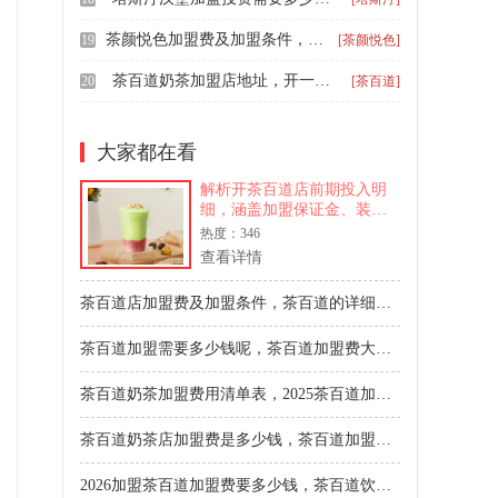
茶颜悦色加盟费及加盟条件，开一家茶颜悦色加盟费用详情
19
[茶颜悦色]
茶百道奶茶加盟店地址，开一家茶百道加盟费一览表
20
[茶百道]
大家都在看
解析开茶百道店前期投入明
细，涵盖加盟保证金、装修
设备、首批物料及流动资
热度：346
金。了解申请开一家茶百道
查看详情
奶茶费用大概多少，助您理
性规划创业预算与评估投资
茶百道店加盟费及加盟条件，茶百道的详细加盟费是多少
回报。
茶百道加盟需要多少钱呢，茶百道加盟费大概要多少2024
茶百道奶茶加盟费用清单表，2025茶百道加盟流程与成本是多少
茶百道奶茶店加盟费是多少钱，茶百道加盟费明细表2025
2026加盟茶百道加盟费要多少钱，茶百道饮品店加盟条件和费用