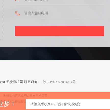
Reserved 餐饮商机网 版权所有 |
赣ICP备2023004874号
性、准确性与真实性均由发布用户负责。
格遵循相关法律法规及内容审核机制，如您发现有侵权内容和任何违法信息，请联系我
业梦！