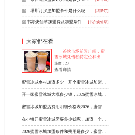
塔斯汀汉堡加盟条件是什么呢，塔斯汀汉堡加盟费用一览表
19
[塔斯汀]
书亦烧仙草加盟费及加盟条件，书亦烧仙草加盟费多少
20
[书亦烧仙草]
大家都在看
茶饮市场前景广阔，蜜
雪冰城凭借独特定位和出色
产品，在市场中占据重要地
热度：23
位。它不断拓展业务版图，
查看详情
为消费者带来更多美味选
择。如果你渴望在茶饮行业
蜜雪冰城乡村加盟多少，开个蜜雪冰城加盟费多少钱合适
开启创业新征程，加盟蜜雪
冰城是个值得考虑的选择。
开一家蜜雪冰城大概多少钱，2026蜜雪冰城申请通过要多久能开店
接下来，将为大家详细介绍
2026蜜雪冰城加盟费大概有
多少，蜜雪冰城加盟申请流
蜜雪冰城加盟店费用明细价格表2026，蜜雪冰城加盟店怎么开的
程如何，助你更好地规划创
业之路。 2026蜜雪冰城
在小镇开蜜雪冰城需要多少钱呢，加盟一个蜜雪冰城需要多少资金
加盟费大概有多少 蜜雪
冰城开店投资21万元起步
2026蜜雪冰城加盟条件和费用是多少，蜜雪冰城每年的加盟费是多少啊
（不含租金），主要分为基