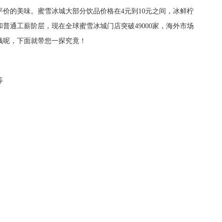
价的美味。蜜雪冰城大部分饮品价格在4元到10元之间，冰鲜柠
普通工薪阶层，现在全球蜜雪冰城门店突破49000家，海外市场
钱呢，下面就带您一探究竟！
等