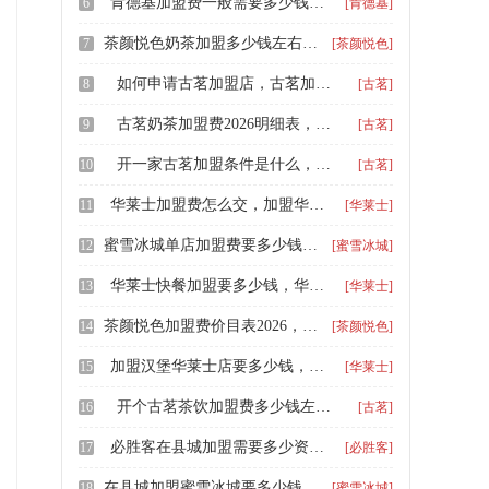
肯德基加盟费一般需要多少钱，小县城能加盟肯德基吗
6
[肯德基]
茶颜悦色奶茶加盟多少钱左右，加盟茶颜悦色的条件
7
[茶颜悦色]
如何申请古茗加盟店，古茗加盟费用和加盟流程明细
8
[古茗]
古茗奶茶加盟费2026明细表，不同地区古茗加盟条件有差异吗
9
[古茗]
开一家古茗加盟条件是什么，古茗奶茶加盟需要多少费用
10
[古茗]
华莱士加盟费怎么交，加盟华莱士需要什么投资
11
[华莱士]
蜜雪冰城单店加盟费要多少钱，蜜雪冰城加盟费及加盟条件一览
12
[蜜雪冰城]
华莱士快餐加盟要多少钱，华莱士2026年要多少钱加盟费呢
13
[华莱士]
茶颜悦色加盟费价目表2026，茶颜悦色的加盟优势在哪里
14
[茶颜悦色]
加盟汉堡华莱士店要多少钱，华莱士加盟一般要多少钱
15
[华莱士]
开个古茗茶饮加盟费多少钱左右，古茗加盟怎么加呢
16
[古茗]
必胜客在县城加盟需要多少资金，必胜客披萨加盟条件和费用分析
17
[必胜客]
在县城加盟蜜雪冰城要多少钱呢，加盟蜜雪冰城需要问什么
18
[蜜雪冰城]