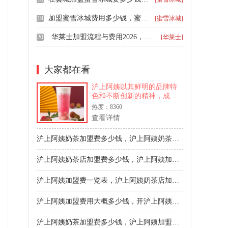
加盟蜜雪冰城费用多少钱，蜜雪冰城加盟需什么条件
19
[蜜雪冰城]
华莱士加盟流程与费用2026，加盟华莱士西式汉堡店多少钱
20
[华莱士]
大家都在看
沪上阿姨以其鲜明的品牌特
色和不断创新的精神，成为
了新茶饮市场上的一个亮
热度：8360
点。沪上阿姨推出了以五谷
查看详情
为基础的奶茶，很快以其健
康、新鲜的口感赢得了年轻
沪上阿姨奶茶加盟费多少钱，沪上阿姨奶茶店加盟费多少
消费者的喜爱。如果你对加
盟沪上阿姨感兴趣，不妨进
沪上阿姨奶茶店加盟费多少钱，沪上阿姨加盟费大概是多少
一步了
沪上阿姨加盟费一览表，沪上阿姨奶茶店加盟条件是什么
沪上阿姨加盟费用大概多少钱，开沪上阿姨奶茶店加盟条件
沪上阿姨奶茶加盟费多少钱，沪上阿姨加盟条件和要求