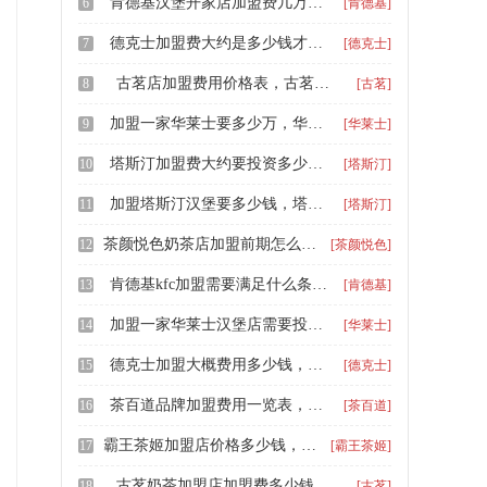
肯德基汉堡开家店加盟费几万元，肯德基汉堡加盟费需要多少资金
6
[肯德基]
德克士加盟费大约是多少钱才可以加盟，德克士加盟流程一览
7
[德克士]
古茗店加盟费用价格表，古茗加盟费用及流程2025
8
[古茗]
加盟一家华莱士要多少万，华莱士连锁店加盟费多少
9
[华莱士]
塔斯汀加盟费大约要投资多少钱，塔斯汀加盟费预算多少钱明细表
10
[塔斯汀]
加盟塔斯汀汉堡要多少钱，塔斯汀汉堡加盟条件要求
11
[塔斯汀]
茶颜悦色奶茶店加盟前期怎么样，加盟一个茶颜悦色奶茶大概多少钱
12
[茶颜悦色]
肯德基kfc加盟需要满足什么条件，开一家肯德基的加盟费一览表
13
[肯德基]
加盟一家华莱士汉堡店需要投资多少，华莱士加盟有什么条件需要多少钱
14
[华莱士]
德克士加盟大概费用多少钱，德克士汉堡店的加盟费
15
[德克士]
茶百道品牌加盟费用一览表，开一家茶百道奶茶要多少钱
16
[茶百道]
霸王茶姬加盟店价格多少钱，开霸王茶姬需要多少钱加盟
17
[霸王茶姬]
古茗奶茶加盟店加盟费多少钱，古茗加盟费用大概多少
18
[古茗]