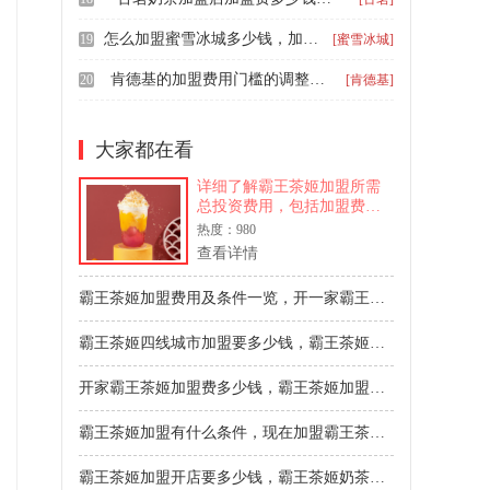
怎么加盟蜜雪冰城多少钱，加盟一家蜜雪冰城多少
19
[蜜雪冰城]
肯德基的加盟费用门槛的调整，肯德基炸鸡店加盟费明细表
20
[肯德基]
大家都在看
详细了解霸王茶姬加盟所需
总投资费用，包括加盟费、
装修、设备等具体构成，以
热度：980
及加盟商资质、店铺选址、
查看详情
运营支持等核心条件，为创
业者提供清晰的开店指南与
霸王茶姬加盟费用及条件一览，开一家霸王茶姬要准备多少钱
预算参考。
霸王茶姬四线城市加盟要多少钱，霸王茶姬店加盟费需要多少钱
开家霸王茶姬加盟费多少钱，霸王茶姬加盟费需要多少钱
霸王茶姬加盟有什么条件，现在加盟霸王茶姬大概需要多少资金
霸王茶姬加盟开店要多少钱，霸王茶姬奶茶店加盟需要多少钱