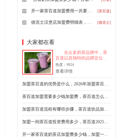
开一家茶百道加盟费用一共要多少钱，2026年加盟什么奶茶店投资小
19
[茶百道]
德克士汉堡店加盟费明细表，德克士的加盟费用大概是多少
20
[德克士]
大家都在看
在众多奶茶品牌中，茶
百道以其独特的品牌定位和
高性价比的产品赢得了消费
热度：9924
者的广泛好评。奶茶已成为
查看详情
现代生活的时尚饮品，茶百
道作为行业内的佼佼者，备
加盟茶百道的优势是什么，2026年加盟茶百道奶茶店大概多少钱
受消费者喜爱。对于有意加
盟茶百道的朋友来说，了解
茶百道加盟需要多少钱加盟费，茶百道怎么加盟及加盟费是多少
其加盟费
加盟茶百道流程有哪些步骤，茶百道饮品加盟费多少钱2026
加盟一间茶百道投资费用多少，茶百道2025年加盟费用明细
开一家茶百道奶茶店加盟费多少钱，加盟一家茶百道大概多少钱