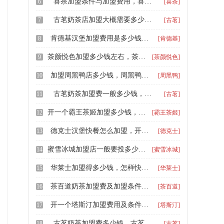
喜茶加盟条件与加盟费用，喜茶加盟费明细表2024
6
[喜茶]
古茗奶茶店加盟大概需要多少钱，加盟一个古茗需要多少钱
7
[古茗]
肯德基汉堡加盟费用是多少钱一个月，肯德基加盟开店费用一般多少钱
8
[肯德基]
茶颜悦色加盟多少钱左右，茶颜悦色加盟费用及要求
9
[茶颜悦色]
加盟周黑鸭店多少钱，周黑鸭加盟费及加盟条件
10
[周黑鸭]
古茗奶茶加盟费一般多少钱，古茗奶茶加盟条件和费用明细
11
[古茗]
开一个霸王茶姬加盟多少钱，霸王茶姬加盟费用一览表
12
[霸王茶姬]
德克士汉堡快餐怎么加盟，开一家德克士汉堡加盟条件与费用
13
[德克士]
蜜雪冰城加盟店一般要投多少钱，蜜雪冰城加盟费明细表2024
14
[蜜雪冰城]
华莱士加盟得多少钱，怎样快速加盟华莱士
15
[华莱士]
茶百道奶茶加盟费及加盟条件，茶百道加盟条件和加盟费
16
[茶百道]
开一个塔斯汀加盟费用及条件，投资塔斯汀汉堡店需要多少钱
17
[塔斯汀]
古茗奶茶加盟费多少钱，古茗奶茶店加盟大概需要多少钱
18
[古茗]