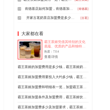
肯德基店如何加盟，肯德基加盟要花多少加盟费2026
19
[肯德基]
开家古茗奶茶店加盟费是多少，古茗奶茶餐饮加盟多少钱
20
[古茗]
大家都在看
霸王茶姬凭借其特别的文化
底蕴、优质的产品和独特的
品牌形象，吸引了众多投资
热度：7314
者的目光。对于有意向加盟
查看详情
霸王茶姬的人士来说，了解
加盟费用和流程是至关重要
霸王茶姬的加盟费用是多少钱，霸王茶姬奶茶店加盟费大概多少钱
的。以下是关于2024年霸王
茶姬加盟费、霸王茶姬加盟
霸王茶姬加盟费用要投入大约多少钱，霸王茶姬加盟流程及条件都有哪些
霸王茶姬加盟费和明细表一览，加盟霸王茶姬条件好不好
霸王茶姬加盟条件及加盟费用，霸王茶姬饮品加盟需要多少钱
霸王茶姬加盟费多少及加盟要求，霸王茶姬通常加盟费几万元