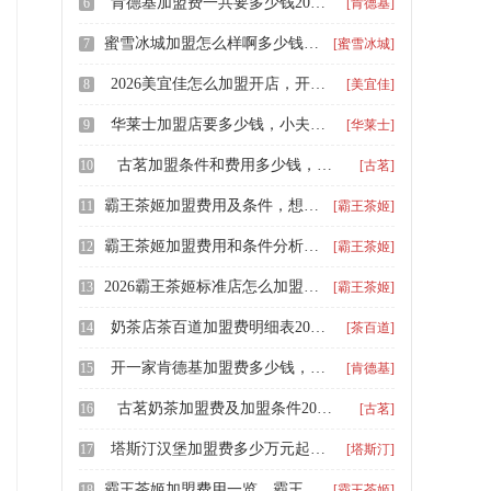
肯德基加盟费一共要多少钱2026，肯德基汉堡一般加盟多少钱
6
[肯德基]
蜜雪冰城加盟怎么样啊多少钱，蜜雪冰城合作加盟条件及费用多少
7
[蜜雪冰城]
2026美宜佳怎么加盟开店，开一家便利店需要多少钱
8
[美宜佳]
华莱士加盟店要多少钱，小夫妻怎么加盟华莱士
9
[华莱士]
古茗加盟条件和费用多少钱，三线城市加盟古茗要多少钱
10
[古茗]
霸王茶姬加盟费用及条件，想开霸王茶姬加盟费和条件
11
[霸王茶姬]
霸王茶姬加盟费用和条件分析，乡镇加盟霸王茶姬需要多少钱
12
[霸王茶姬]
2026霸王茶姬标准店怎么加盟，霸王茶姬加盟费用一共要多少钱
13
[霸王茶姬]
奶茶店茶百道加盟费明细表2026，加盟一家茶百道需要投资多少钱
14
[茶百道]
开一家肯德基加盟费多少钱，肯德基汉堡店加盟流程及要求
15
[肯德基]
古茗奶茶加盟费及加盟条件2026，加盟古茗的优势是什么
16
[古茗]
塔斯汀汉堡加盟费多少万元起，0经验如何加盟塔斯汀汉堡品牌
17
[塔斯汀]
霸王茶姬加盟费用一览，霸王茶姬加盟费用明细2024
18
[霸王茶姬]