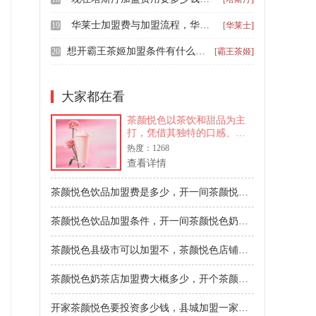
华莱士加盟费与加盟流程，华莱士加盟费用一览表
19
[华莱士]
想开霸王茶姬加盟条件有什么，加盟霸王茶姬需要多少钱
20
[霸王茶姬]
大家都在看
茶颜悦色以茶饮和甜品为主
打，凭借其独特的口感、精
美的包装和丰富的口味选
热度：1268
择，赢得了广泛的好评和喜
查看详情
爱。近年来，茶颜悦色以其
国风设计和优质奶茶，吸引
茶颜悦色饮品加盟费是多少，开一间茶颜悦色奶茶加盟店需要多少钱
了众多投资者的目光。那
么，茶颜悦色的加盟费用是
茶颜悦色饮品加盟条件，开一间茶颜悦色奶茶加盟多少钱
怎样的呢
茶颜悦色县级市可以加盟不，茶颜悦色店铺加盟费用多少钱
茶颜悦色奶茶店加盟费大概多少，开个茶颜悦色饮品店多少钱左右
开家茶颜悦色要投资多少钱，县城加盟一家茶颜悦色要多少钱