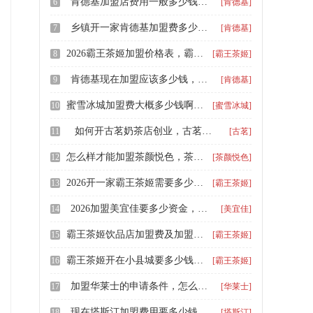
肯德基加盟店费用一般多少钱，肯德基炸鸡汉堡店加盟费用大约多少
6
[肯德基]
乡镇开一家肯德基加盟费多少万元，怎么样开一家肯德基门店呀
7
[肯德基]
2026霸王茶姬加盟价格表，霸王茶姬在哪里加盟需要多少钱
8
[霸王茶姬]
肯德基现在加盟应该多少钱，开肯德基店大概投资多少钱
9
[肯德基]
蜜雪冰城加盟费大概多少钱啊，开一家蜜雪冰城加盟费多少钱
10
[蜜雪冰城]
如何开古茗奶茶店创业，古茗加盟费用多少钱
11
[古茗]
怎么样才能加盟茶颜悦色，茶颜悦色饮品店连锁加盟费多少钱
12
[茶颜悦色]
2026开一家霸王茶姬需要多少钱，加盟霸王茶姬加盟费明细是多少
13
[霸王茶姬]
2026加盟美宜佳要多少资金，开美宜佳大店需要多少面积
14
[美宜佳]
霸王茶姬饮品店加盟费及加盟条件，入驻霸王茶姬要几万元
15
[霸王茶姬]
霸王茶姬开在小县城要多少钱，2026投资霸王茶姬要多少钱加盟费
16
[霸王茶姬]
加盟华莱士的申请条件，怎么加盟华莱士加盟费多少
17
[华莱士]
现在塔斯汀加盟费用要多少钱，塔斯汀加盟费用一共下来多少钱
18
[塔斯汀]