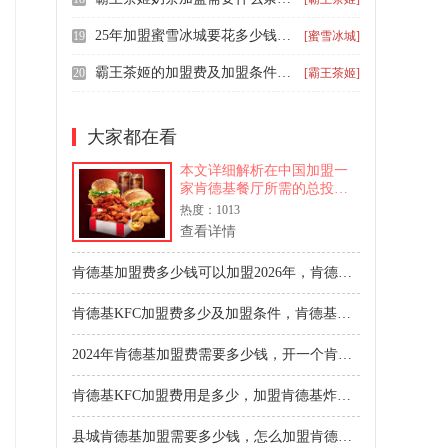
25年加盟蜜雪冰城要花多少钱，现在蜜雪冰城奶茶店怎样加盟
19
[蜜雪冰城]
霸王茶姬的加盟费及加盟条件，加盟霸王茶姬奶茶店要准备多少钱
20
[霸王茶姬]
大家都在看
本文详细解析在中国加盟一
家肯德基餐厅所需的总投资
费用，范围在350万至500万
热度：1013
元人民币，并列出加盟费、
查看详情
初始费等核心成本。同时全
面阐述肯德基对加盟商的资
肯德基加盟费多少钱可以加盟2026年，肯德基炸鸡店加盟费明细表
金实力、个人资质及经营管
理参与度等方面的严格申请
肯德基KFC加盟费多少及加盟条件，肯德基可以加盟吗多少的加盟费
条件，为潜在投资者提供清
晰的决策参考。
2024年肯德基加盟费需要多少钱，开一个肯德基店加盟需要多少钱
肯德基KFC加盟费用是多少，加盟肯德基炸鸡加盟费及加盟条件
县城肯德基加盟需要多少钱，怎么加盟肯德基要多少钱