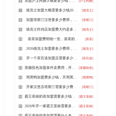
加盟沪上阿姨大概要多少钱，加盟沪上阿姨需要多少费用
6
[沪上阿姨]
德克士加盟大概需要多少钱2026年，德克士的加盟方式灵活吗
7
[德克士]
加盟塔斯汀汉堡要多少费用，塔斯汀汉堡的加盟费用是多少
8
[塔斯汀]
德克士炸鸡店加盟费大约是多少钱，德克士汉堡加盟方法
9
[德克士]
喜茶加盟费明细一览，喜茶奶茶店加盟费及条件详情
10
[喜茶]
2026德克士加盟要多少费用，德克士加盟投资要多少钱
11
[德克士]
开一个茶百道加盟店需要多少钱，茶百道加盟费用和加盟条件明细表
12
[茶百道]
茶颜悦色加盟条件及费用，开家茶颜悦色加盟条件
13
[茶颜悦色]
周黑鸭加盟费多少钱，开周黑鸭店需要什么条件
14
[周黑鸭]
开家汉堡店塔斯汀需要多少费用，塔斯汀汉堡的加盟费多少钱
15
[塔斯汀]
霸王茶姬奶茶加盟需要多少钱呢，开一间霸王茶姬加盟费用是多少
16
[霸王茶姬]
2026年开一家霸王茶姬需要多少钱，霸王茶姬值不值得现在加盟
17
[霸王茶姬]
霸王茶姬奶茶加盟需要什么条件，开一间霸王茶姬加盟费用是多少合适
18
[霸王茶姬]