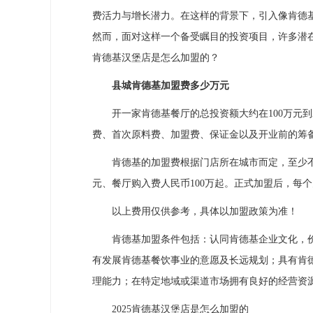
费活力与增长潜力。在这样的背景下，引入像肯德
然而，面对这样一个备受瞩目的投资项目，许多潜在
肯德基汉堡店是怎么加盟的？
县城肯德基加盟费多少万元
开一家肯德基餐厅的总投资额大约在100万元到2
费、首次原料费、加盟费、保证金以及开业前的筹
肯德基的加盟费根据门店所在城市而定，至少不低于
元、餐厅购入费人民币100万起。正式加盟后，每
以上费用仅供参考，具体以加盟政策为准！
肯德基加盟条件包括：认同肯德基企业文化，价值
有发展肯德基餐饮事业的意愿及长远规划；具有肯
理能力；在特定地域或渠道市场拥有良好的经营资
2025肯德基汉堡店是怎么加盟的