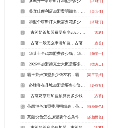
县城开一家塔斯汀加盟费多少钱，塔斯汀汉堡加盟费用及加盟条件
6
[塔斯汀]
美宜佳便利店加盟费明细表，开一家美宜佳便利店需要多少钱呢
7
[美宜佳]
加盟个塔斯汀大概需要花多少钱，塔斯汀汉堡加盟费用详细明细表
8
[塔斯汀]
古茗奶茶加盟费要多少2025，古茗奶茶店加盟流程怎么做
9
[古茗]
古茗一般怎么申请加盟，古茗奶茶怎么加盟开店
10
[古茗]
华莱士全鸡加盟费多少钱，华莱士开店条件和价格
11
[华莱士]
2026年加盟德克士大概需要多少费用，德克士加盟条件年龄要求
12
[德克士]
霸王茶姬加盟多少钱左右，霸王茶姬加盟费用大约多少钱
13
[霸王茶姬]
必胜客在县城加盟需要多少资金，必胜客披萨加盟条件和费用分析
14
[必胜客]
古茗奶茶店加盟预算要多少钱，古茗奶茶要加盟费吗
15
[古茗]
茶颜悦色加盟费用明细表，茶颜悦色能加盟吗多少钱
16
[茶颜悦色]
茶颜悦色怎么加盟要什么条件，开茶颜悦色奶茶店奶茶价格
17
[茶颜悦色]
古茗奶茶多少钱加盟，古茗奶茶怎么加盟啊多少钱啊
18
[古茗]