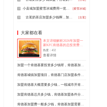
小县城加盟蜜雪冰城费用一览表，开一家蜜雪冰城县城加盟店多少钱
19
[蜜雪冰城]
古茗奶茶店加盟多少钱啊，加盟一家古茗究竟要多少钱
20
[古茗]
大家都在看
本文详细解析2026年加盟一
家KFC肯德基的总投资费
用，预计在200万至800万元
热度：432
之间，并深入介绍其“不从零
查看详情
开始”的加盟模式、具体准入
条件、费用构成明细、完整
加盟一个肯德基要投资多少钱呀，肯德基加盟投资费用需要多少钱？
申请流程以及加盟后可获得
的总部支持，为意向投资者
肯德基城镇加盟项目，肯德基门店加盟条件是什么
提供全面参考。
加盟肯德基大概需要多少钱，一线城市开肯德基加盟条件有哪些
加盟肯德基总共多少钱，肯德基加盟条件分析2025
肯德基加盟费一般多少钱，肯德基加盟需要多少万元呀