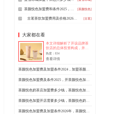
茶颜悦色加盟费和条件2025，开家茶颜悦色加盟费一览
19
[茶颜悦色]
古茗茶饮加盟费用及价格2026，加盟古茗奶茶流程难不难
20
[古茗]
大家都在看
本文详细解析了开设品牌茶
饮店的总体投资构成，并深
入阐述了加盟知名品牌所带
热度：834
来的多重优势，包括市场认
查看详情
可度、产品创新力、系统培
训与供应链支持，为创业者
茶颜悦色加盟费及加盟条件2024，加盟茶颜悦色奶茶店大概要多少钱
提供决策参考。
茶颜悦色加盟费及条件2025，开茶颜悦色加盟费一般多少
茶颜悦色奶茶店加盟费多少钱，茶颜悦色加盟费用及要求
茶颜悦色加盟开店需要多少钱，茶颜悦色奶茶加盟费具体表2026
茶颜悦色加盟费及加盟条件2026年，茶颜悦色奶茶店加盟费多少钱