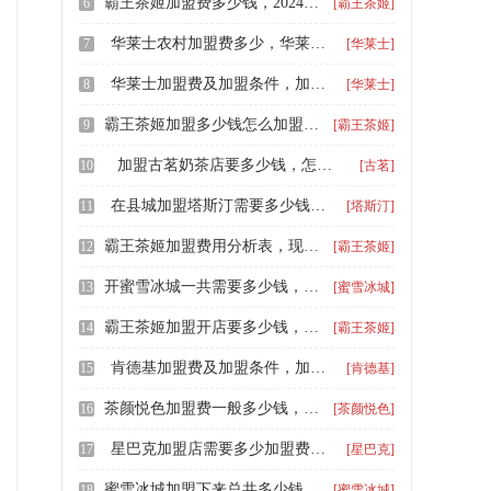
霸王茶姬加盟费多少钱，2024霸王茶姬加盟费及加盟条件
6
[霸王茶姬]
华莱士农村加盟费多少，华莱士加盟要加盟费吗
7
[华莱士]
华莱士加盟费及加盟条件，加盟一个华莱士加盟费用是多少
8
[华莱士]
霸王茶姬加盟多少钱怎么加盟，霸王茶姬加盟要求有哪些
9
[霸王茶姬]
加盟古茗奶茶店要多少钱，怎么加盟古茗奶茶店需要多少钱
10
[古茗]
在县城加盟塔斯汀需要多少钱，塔斯汀汉堡加盟费明细表2024
11
[塔斯汀]
霸王茶姬加盟费用分析表，现在加盟霸王茶姬要多少钱
12
[霸王茶姬]
开蜜雪冰城一共需要多少钱，蜜雪冰城需要加盟费多少钱
13
[蜜雪冰城]
霸王茶姬加盟开店要多少钱，霸王茶姬奶茶店加盟需要多少钱
14
[霸王茶姬]
肯德基加盟费及加盟条件，加盟一个肯德基店要多少费用
15
[肯德基]
茶颜悦色加盟费一般多少钱，茶颜悦色加盟费用加盟条件是哪些
16
[茶颜悦色]
星巴克加盟店需要多少加盟费，2026星巴克加盟流程及条件是什么
17
[星巴克]
蜜雪冰城加盟下来总共多少钱，蜜雪冰城多少加盟费啊
18
[蜜雪冰城]