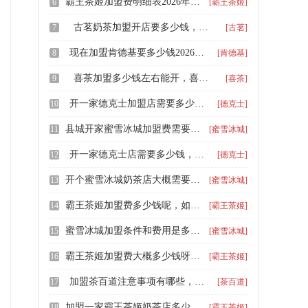
霸王茶姬加盟费明细表2026年，一二三线城市霸王茶姬加盟费多少钱
6
[霸王茶姬]
古茗奶茶加盟开店要多少钱，加盟古茗的费用要多少钱
7
[古茗]
现在加盟肯德基要多少钱2026，肯德基店铺怎么加盟开店
8
[肯德基]
喜茶加盟多少钱左右能开，喜茶加盟费用和条件一览
9
[喜茶]
开一家德克士加盟店需要多少钱，加盟德克士加盟费需要多少钱
10
[德克士]
县城开家蜜雪冰城加盟费需要多少钱，蜜雪冰城奶茶店加盟费大约需要多少钱
11
[蜜雪冰城]
开一家德克士店需要多少钱，乡镇加盟一家德克士
12
[德克士]
开个蜜雪冰城奶茶店大概需要多少钱，蜜雪冰城加盟费用明细表2024
13
[蜜雪冰城]
霸王茶姬加盟费多少钱呢，如何申请霸王茶姬加盟
14
[霸王茶姬]
蜜雪冰城加盟条件和费用是多少，怎么加盟蜜雪冰城奶茶店
15
[蜜雪冰城]
霸王茶姬加盟费大概多少钱呀，开奶茶店霸王茶姬加盟费多少钱
16
[霸王茶姬]
加盟茶百道注意事项有哪些，茶百道2026加盟一般要花费多少钱
17
[茶百道]
加盟一家霸王茶姬奶茶店多少钱，霸王茶姬加盟费明细表
18
[霸王茶姬]