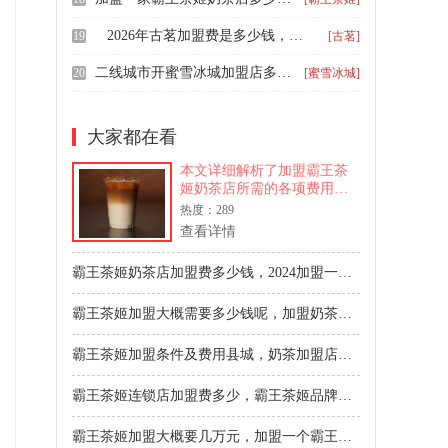
2026年古茗加盟费是多少钱，古茗茶饮店一般投资多少钱
19
[古茗]
二线城市开蜜雪冰城加盟店多少钱，蜜雪冰城奶茶店加盟条件要求
20
[蜜雪冰城]
大家都在看
本文详细解析了加盟霸王茶
姬奶茶店所需的各项费用，
包括加盟费、装修、设备、
热度：289
租金等，并重点估算了在县
查看详情
城开一家标准店的总投资预
算，为创业者提供清晰的投
霸王茶姬奶茶店加盟费多少钱，2024加盟一家霸王茶姬大概多少钱
资参考指南。
霸王茶姬加盟大概需要多少钱呢，加盟奶茶店品牌霸王茶姬需要多少钱
霸王茶姬加盟条件及费用县城，奶茶加盟店霸王茶姬需要多少钱
霸王茶姬连锁店加盟费多少，霸王茶姬品牌加盟费明细表2026
霸王茶姬加盟大概要几万元，加盟一个霸王茶姬要投资多少钱呀