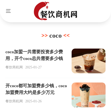
coco
coco加盟一共需要投资多少费
用，开个coco总共需要多少钱
餐饮商机网
2025-01-27
开coco都可加盟费多少钱，coco
加盟费用大约是多少万元
餐饮商机网
2025-01-26