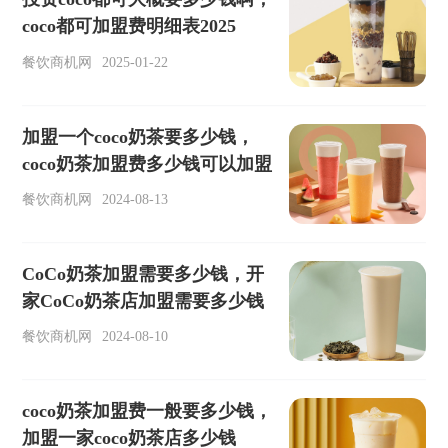
coco都可加盟费明细表2025
餐饮商机网
2025-01-22
加盟一个coco奶茶要多少钱，
coco奶茶加盟费多少钱可以加盟
餐饮商机网
2024-08-13
CoCo奶茶加盟需要多少钱，开
家CoCo奶茶店加盟需要多少钱
餐饮商机网
2024-08-10
coco奶茶加盟费一般要多少钱，
加盟一家coco奶茶店多少钱