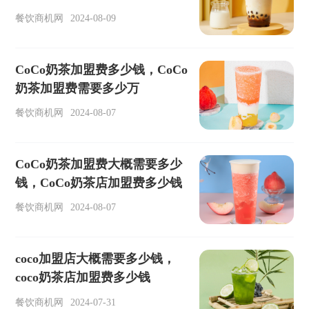
餐饮商机网
2024-08-09
CoCo奶茶加盟费多少钱，CoCo
奶茶加盟费需要多少万
餐饮商机网
2024-08-07
CoCo奶茶加盟费大概需要多少
钱，CoCo奶茶店加盟费多少钱
餐饮商机网
2024-08-07
coco加盟店大概需要多少钱，
coco奶茶店加盟费多少钱
餐饮商机网
2024-07-31