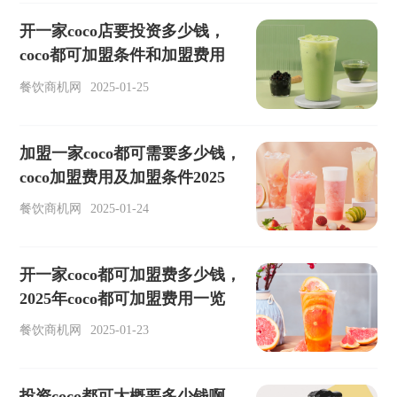
开一家coco店要投资多少钱，
coco都可加盟条件和加盟费用
餐饮商机网
2025-01-25
加盟一家coco都可需要多少钱，
coco加盟费用及加盟条件2025
餐饮商机网
2025-01-24
开一家coco都可加盟费多少钱，
2025年coco都可加盟费用一览
餐饮商机网
2025-01-23
投资coco都可大概要多少钱啊，