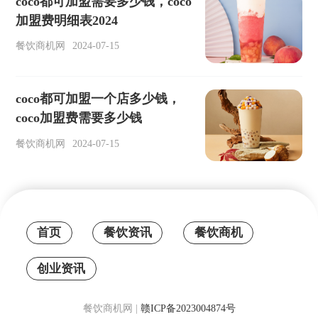
coco都可加盟需要多少钱，coco
加盟费明细表2024
餐饮商机网
2024-07-15
coco都可加盟一个店多少钱，
coco加盟费需要多少钱
餐饮商机网
2024-07-15
首页
餐饮资讯
餐饮商机
创业资讯
餐饮商机网 |
赣ICP备2023004874号