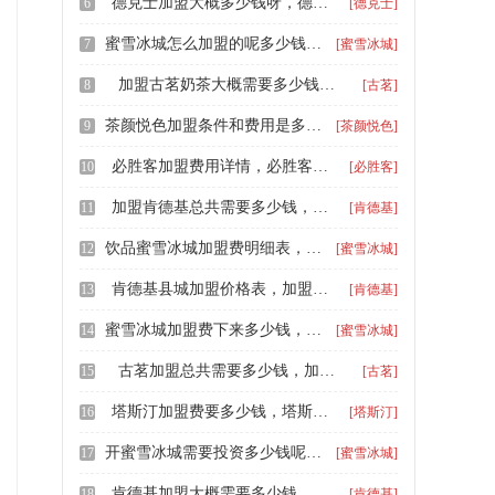
德克士加盟大概多少钱呀，德克士多少钱怎么加盟
6
[德克士]
蜜雪冰城怎么加盟的呢多少钱，加盟蜜雪冰城费用怎么这么高
7
[蜜雪冰城]
加盟古茗奶茶大概需要多少钱，古茗奶茶加盟条件及费用分析
8
[古茗]
茶颜悦色加盟条件和费用是多少，茶颜悦色加盟费需要多少钱
9
[茶颜悦色]
必胜客加盟费用详情，必胜客加盟条件是哪些
10
[必胜客]
加盟肯德基总共需要多少钱，肯德基加盟条件有什么2025
11
[肯德基]
饮品蜜雪冰城加盟费明细表，加盟蜜雪冰城需要钱吗
12
[蜜雪冰城]
肯德基县城加盟价格表，加盟肯德基大概需要多少钱
13
[肯德基]
蜜雪冰城加盟费下来多少钱，蜜雪冰城加盟费的明细
14
[蜜雪冰城]
古茗加盟总共需要多少钱，加盟古茗奶茶大概需要多少钱
15
[古茗]
塔斯汀加盟费要多少钱，塔斯汀加盟费及加盟条件
16
[塔斯汀]
开蜜雪冰城需要投资多少钱呢，蜜雪冰城加盟费用及费用明细
17
[蜜雪冰城]
肯德基加盟大概需要多少钱，肯德基汉堡店加盟费明细表
18
[肯德基]