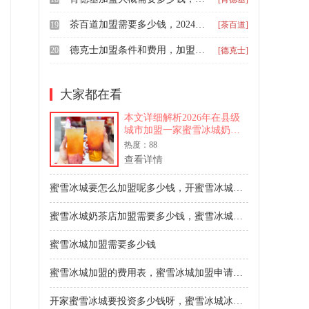
茶百道加盟需要多少钱，2024茶百道加盟费及加盟条件
19
[茶百道]
德克士加盟条件和费用，加盟一家德克士总共要多少钱
20
[德克士]
大家都在看
本文详细解析2026年在县级
城市加盟一家蜜雪冰城奶茶
店所需的全部费用，包括加
热度：88
盟费、保证金、装修、设
查看详情
备、首批原料等具体预算，
总投资预计在28万至37万元
蜜雪冰城要怎么加盟呢多少钱，开蜜雪冰城加盟多少钱
之间，为创业者提供清晰的
投资规划参考。
蜜雪冰城奶茶店加盟需要多少钱，蜜雪冰城加盟费大概多少
蜜雪冰城加盟需要多少钱
蜜雪冰城加盟的费用表，蜜雪冰城加盟申请注意事项
开家蜜雪冰城要投资多少钱呀，蜜雪冰城冰淇淋店加盟费多少钱