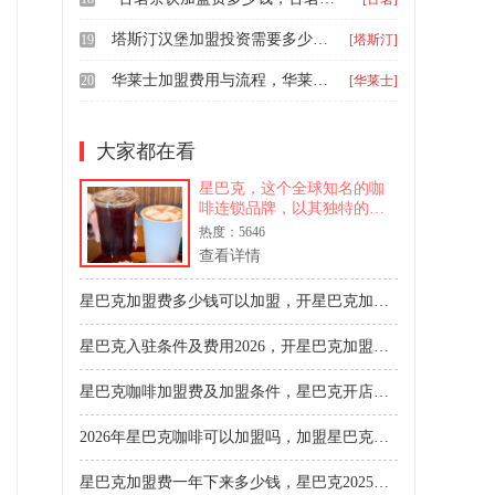
塔斯汀汉堡加盟投资需要多少钱，塔斯汀快餐加盟有什么条件呢
19
[塔斯汀]
华莱士加盟费用与流程，华莱士加盟费一般需要多少钱
20
[华莱士]
大家都在看
星巴克，这个全球知名的咖
啡连锁品牌，以其独特的咖
啡文化、舒适的空间以及高
热度：5646
品质的服务，吸引了无数消
查看详情
费者的目光。近年来，随着
咖啡文化的普及，越来越多
星巴克加盟费多少钱可以加盟，开星巴克加盟店要多少钱
的人梦想拥有一家属于自己
的星巴克加盟店。那么，星
星巴克入驻条件及费用2026，开星巴克加盟费明细表
巴克
星巴克咖啡加盟费及加盟条件，星巴克开店详细流程
2026年星巴克咖啡可以加盟吗，加盟星巴克咖啡店大概多少钱
星巴克加盟费一年下来多少钱，星巴克2025投资加盟价格表。