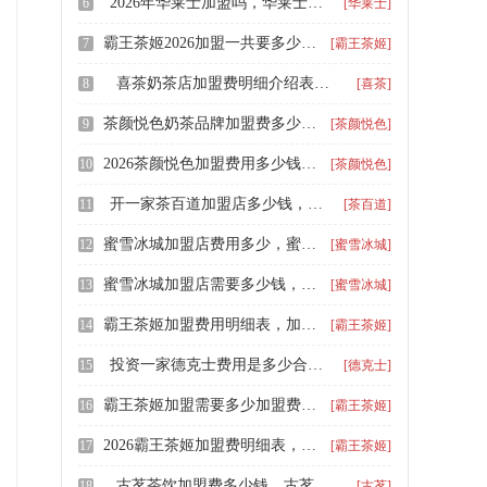
2026年华莱士加盟吗，华莱士汉堡店怎样加盟好
6
[华莱士]
霸王茶姬2026加盟一共要多少钱，开霸王茶姬奶茶加盟店怎么样
7
[霸王茶姬]
喜茶奶茶店加盟费明细介绍表2025年 ，喜茶加盟流程和费用有什么呢
8
[喜茶]
茶颜悦色奶茶品牌加盟费多少钱，开一家茶颜悦色加盟店多少钱
9
[茶颜悦色]
2026茶颜悦色加盟费用多少钱，茶颜悦色奶茶加盟条件大概是什么
10
[茶颜悦色]
开一家茶百道加盟店多少钱，加盟一家茶百道奶茶店加盟费多少钱
11
[茶百道]
蜜雪冰城加盟店费用多少，蜜雪冰城加盟店怎么加盟的呢
12
[蜜雪冰城]
蜜雪冰城加盟店需要多少钱，蜜雪冰城需要的加盟费是多少
13
[蜜雪冰城]
霸王茶姬加盟费用明细表，加盟霸王茶姬店大约要多少钱
14
[霸王茶姬]
投资一家德克士费用是多少合适，加盟德克士一共要多少钱
15
[德克士]
霸王茶姬加盟需要多少加盟费，开一个霸王茶姬加盟费多少钱
16
[霸王茶姬]
2026霸王茶姬加盟费明细表，霸王茶姬饮品加盟费用多少钱
17
[霸王茶姬]
古茗茶饮加盟费多少钱，古茗加盟条件和费用
18
[古茗]