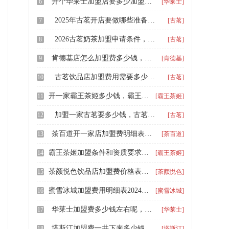
开个华莱士加盟店要多少加盟费，华莱士在县城加盟费
6
[华莱士]
2025年古茗开店要做哪些准备，加盟古茗奶茶店需要投资多少
7
[古茗]
2026古茗奶茶加盟申请条件，奶茶店加盟什么品牌比较好
8
[古茗]
肯德基店怎么加盟费多少钱，肯德基加盟要求都有哪些
9
[肯德基]
古茗饮品店加盟费用需要多少钱，古茗奶茶店加盟费用大概多少2025
10
[古茗]
开一家霸王茶姬多少钱，霸王茶姬加盟费及条件
11
[霸王茶姬]
加盟一家古茗要多少钱，古茗加盟一家奶茶店需要多少加盟费用
12
[古茗]
茶百道开一家店加盟费明细表（2025），茶百道加盟费用大约多少钱
13
[茶百道]
霸王茶姬加盟条件和资质要求是什么，奶茶店霸王茶姬加盟费多少钱
14
[霸王茶姬]
茶颜悦色饮品店加盟费价格表，开一间茶颜悦色奶茶加盟店费多少钱啊
15
[茶颜悦色]
蜜雪冰城加盟费用明细表2024，蜜雪冰城加盟费多少钱可以加盟
16
[蜜雪冰城]
华莱士加盟费多少钱左右呢，开一家华莱士加盟费多少钱
17
[华莱士]
塔斯汀加盟费一共下来多少钱，塔斯汀开店加盟费用多少钱呢
18
[塔斯汀]