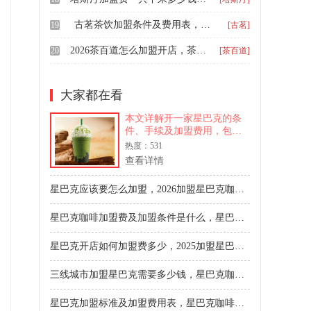
古茗茶饮加盟条件及费用表，古茗加盟费明细表2026年
19
[古茗]
2026茶百道怎么加盟开店，茶百道加盟费及加盟条件一览表
20
[茶百道]
大家都在看
本文详解开一家星巴克的条
件、手续及加盟费用，包括
资金实力、场地要求、管理
热度：531
能力等条件，开店手续流
查看详情
程，以及品牌合作费、租
金、装修等费用构成，助创
星巴克应该要怎么加盟，2026加盟星巴克咖啡投资多少钱
业者了解合作信息。
星巴克咖啡加盟费及加盟条件是什么，星巴克品牌加盟的费用多少钱
星巴克开店如何加盟费多少，2025加盟星巴克需要什么条件
三线城市加盟星巴克需要多少钱，星巴克咖啡加盟扶持及条件2026
星巴克加盟标准及加盟费用表，星巴克咖啡店的开店费用是多少