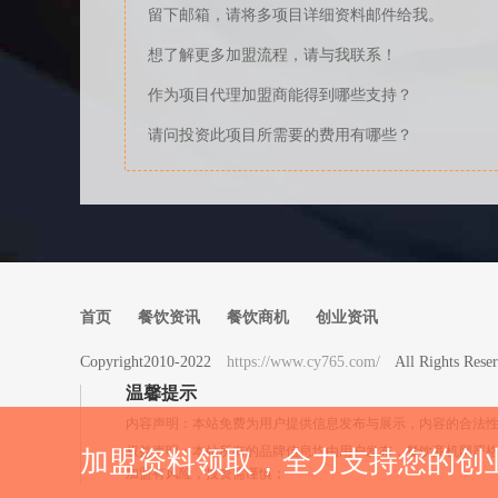
留下邮箱，请将多项目详细资料邮件给我。
想了解更多加盟流程，请与我联系！
作为项目代理加盟商能得到哪些支持？
请问投资此项目所需要的费用有哪些？
首页
餐饮资讯
餐饮商机
创业资讯
Copyright2010-2022
https://www.cy765.com/
All Rights 
温馨提示
内容声明：本站免费为用户提供信息发布与展示，内容的合法
权益声明：本站所有的品牌信息均由用户发布，餐饮商机网严
加盟资料领取，全力支持您的创
加盟有风险，投资需谨慎；