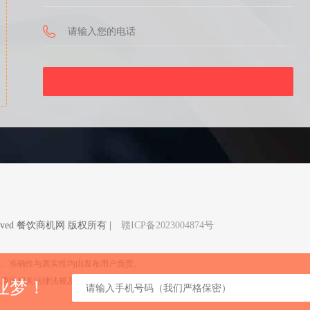
Reserved 餐饮商机网 版权所有 |
赣ICP备2023004874号
性、准确性与真实性均由发布用户负责。
格遵循相关法律法规及内容审核机制，如您发现有侵权内容和任何违法信息，请联系我
业梦！